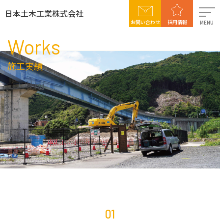
日本土木工業株式会社
お問い合わせ
採用情報
MENU
Works
日本土木工業について
施工実績
事業案内
施工実績
社会貢献活動
採用情報
01