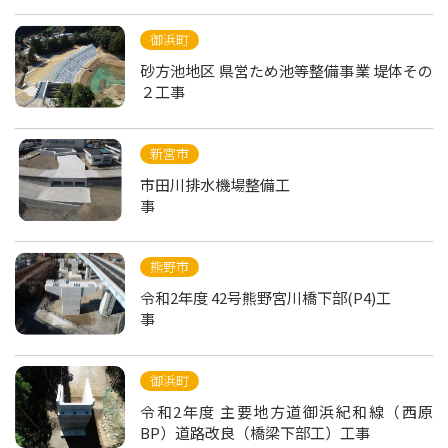
御浜町
砂方池地区 県営ため池等整備事業 堤体その
２工事
新宮市
市田川排水機場整備工
事
熊野市
令和2年度 42号熊野宮川橋下部(P4)工
事
御浜町
令和2年度 主要地方道御浜紀和線（西原
BP）道路改良（橋梁下部工）工事