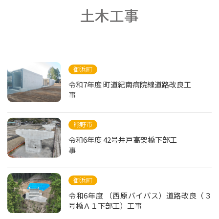
土木工事
御浜町
令和7年度 町道紀南病院線道路改良工
事
熊野市
令和6年度 42号井戸高架橋下部工
事
御浜町
令和6年度 （西原バイパス）道路改良（３
号橋Ａ１下部工）工事