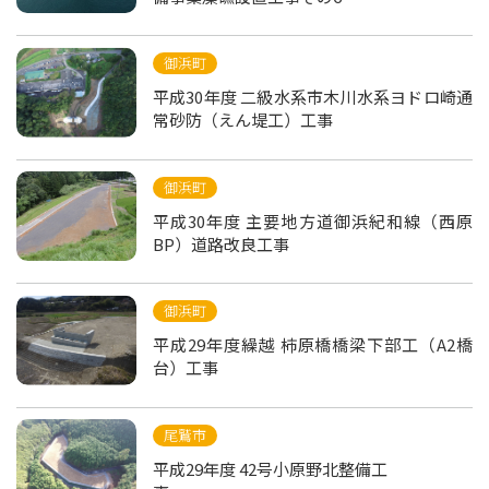
御浜町
平成30年度 二級水系市木川水系ヨドロ崎通
常砂防（えん堤工）工事
御浜町
平成30年度 主要地方道御浜紀和線（西原
BP）道路改良工事
御浜町
平成29年度繰越 柿原橋橋梁下部工（A2橋
台）工事
尾鷲市
平成29年度 42号小原野北整備工