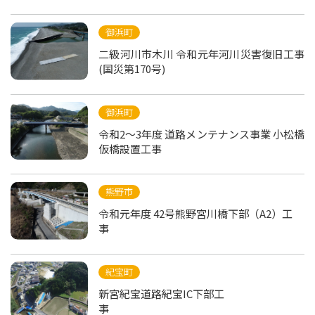
御浜町
二級河川市木川 令和元年河川災害復旧工事
(国災第170号)
御浜町
令和2～3年度 道路メンテナンス事業 小松橋
仮橋設置工事
熊野市
令和元年度 42号熊野宮川橋下部（A2）工
事
紀宝町
新宮紀宝道路紀宝IC下部工
事