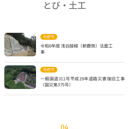
とび・土工
熊野市
令和6年度 浅谷越線（新鹿側）法面工
事
熊野市
一般国道311号平成29年道路災害復旧工事
（国災第375号）
04