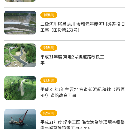
御浜町
二級河川尾呂志川 令和元年度河川災害復旧
工事（国災第253号）
御浜町
平成31年度 東地2号線道路改良工
事
御浜町
平成31年度 主要地方道御浜紀和線（西原
BP）道路改良工事
紀宝町
平成31年度 紀南工区 海女漁業等環境基盤整
備事業藻礁設置工事その6