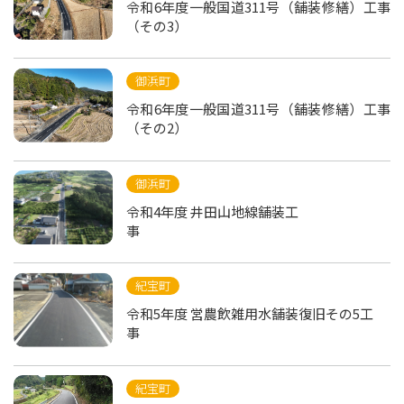
令和6年度一般国道311号（舗装修繕）工事
（その3）
御浜町
令和6年度一般国道311号（舗装修繕）工事
（その2）
御浜町
令和4年度 井田山地線舗装工
事
紀宝町
令和5年度 営農飲雑用水舗装復旧その5工
事
紀宝町