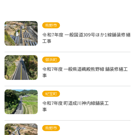
熊野市
令和7年度 一般国道309号ほか1線舗装修繕
工事
御浜町
令和7年度 一般県道鵜殿熊野線 舗装修繕工
事
紀宝町
令和7年度 町道成川神内線舗装工
事
熊野市