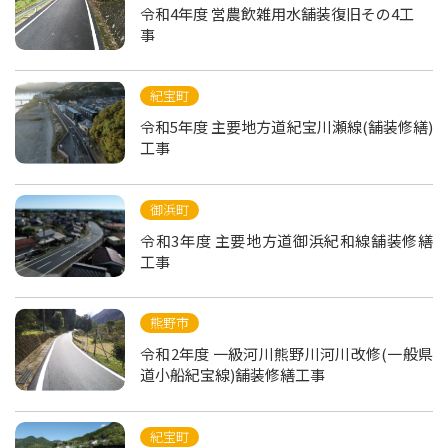
令和4年度 営農飲雑用水舗装復旧その4工
事
紀宝町
令和5年度 主要地方道紀宝川瀬線(舗装修繕)
工事
御浜町
令和3年度 主要地方道御浜紀和線舗装修繕
工事
熊野市
令和2年度 一級河川熊野川河川改修(一般県
道小船紀宝線)舗装修繕工事
紀宝町