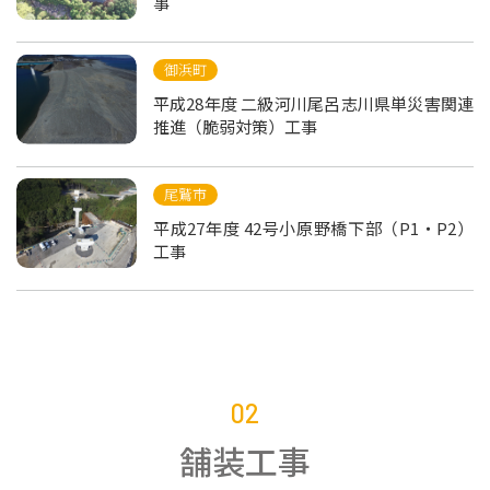
事
御浜町
平成28年度 二級河川尾呂志川県単災害関連
推進（脆弱対策）工事
尾鷲市
平成27年度 42号小原野橋下部（P1・P2）
工事
02
舗装工事