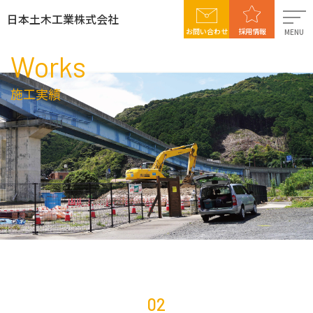
日本土木工業株式会社
お問い合わせ
採用情報
MENU
Works
日本土木工業について
施工実績
事業案内
施工実績
社会貢献活動
採用情報
02