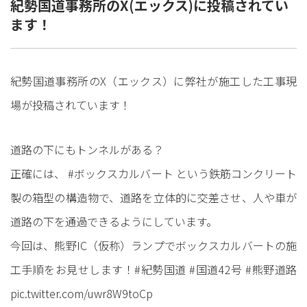
紀勢国道事務所のX(エックス)に投稿されてい
ます！
紀勢国道事務所のX（エックス）に弊社が施工した工事現
場が投稿されています！
道路の下にもトンネルがある？
正確には、
#ボックスカルバート
という鉄筋コンクリート
製の箱型の構造物で、道路を立体的に交差させ、人や車が
道路の下を通過できるようにしています。
今回は、熊野IC（仮称）ランプでボックスカルバートの施
工手順をお見せします！
#紀勢国道
#国道42号
#熊野道路
pic.twitter.com/uwr8W9toCp