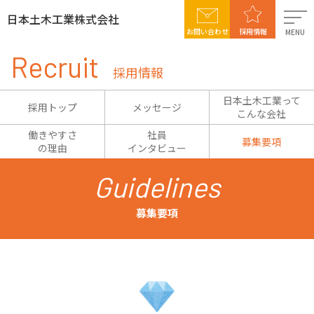
日本土木工業株式会社
お問い合わせ
採用情報
MENU
Recruit
日本土木工業について
採用情報
事業案内
日本土木工業って
採用トップ
メッセージ
こんな会社
施工実績
働きやすさ
社員
募集要項
の理由
インタビュー
社会貢献活動
Guidelines
採用情報
募集要項