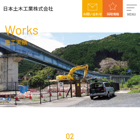
日本土木工業株式会社
お問い合わせ
採用情報
MENU
Works
日本土木工業について
施工実績
事業案内
施工実績
社会貢献活動
採用情報
02