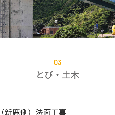
03
とび・土木
線（新鹿側）法面工事